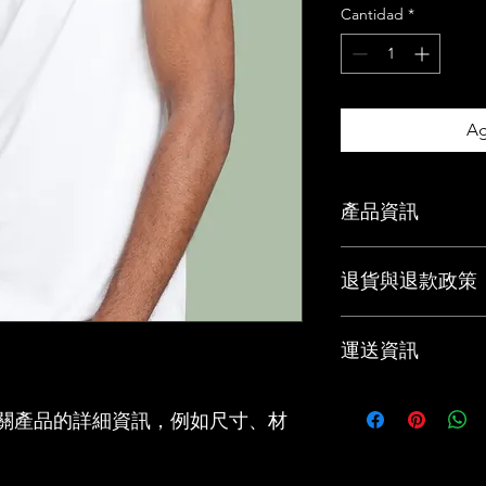
Cantidad
*
Ag
產品資訊
這是產品詳情，適合
退貨與退款政策
寸、材料、保固和清
品的獨特之處，以及
能在購買之前清楚了
這是退貨與退款政策
客有信心和决心購買
運送資訊
產品。撰寫政策時，
顧客有信心購買您的
這是個運送政策，適
關產品的詳細資訊，例如尺寸、材
的資訊。撰寫政策時
讓顧客有信心購買您